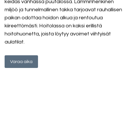
keidas vanhassa puutalossa. Lämminhenkinen
miljöö ja tunnelmallinen takka tarjoavat rauhallisen
paikan odottaa hoidon alkua ja rentoutua
kiireettömästi. Hoitolassa on kaksi erillistä
hoitohuonetta, joista löytyy avoimet viihtyisät
aulatilat.
Varaa aika