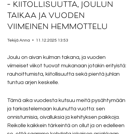
– kiitollisuutta, joulun
taikaa ja vuoden
viimeinen hemmottelu
Tekijä
Anna
11.12.2025 13:53
Joulu on aivan kulman takana, ja vuoden
viimeiset viikot tuovat mukanaan jotakin erityistä:
rauhoittumista, kiitollisuutta sekä pientä juhlan
tuntua arjen keskelle.
Tämä aika vuodesta kutsuu meitä pysähtymään
ja tarkastelemaan kulunutta vuotta: sen
onnistumisia, oivalluksia ja kehityksen paikkoja.
Reikolle kaikkein tärkeintä on ollut ja on edelleen
se, että saamme kohdata jokaisen asiakkaan