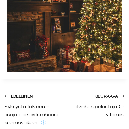
Artikkelien
EDELLINEN
SEURAAVA
selaus
Syksystä talveen –
Talvi-ihon pelastaja: C-
suojaa ja ravitse ihoasi
vitamiini
kaamosaikaan