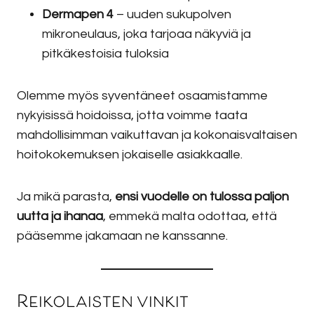
Dermapen 4
– uuden sukupolven
mikroneulaus, joka tarjoaa näkyviä ja
pitkäkestoisia tuloksia
Olemme myös syventäneet osaamistamme
nykyisissä hoidoissa, jotta voimme taata
mahdollisimman vaikuttavan ja kokonaisvaltaisen
hoitokokemuksen jokaiselle asiakkaalle.
Ja mikä parasta,
ensi vuodelle on tulossa paljon
uutta ja ihanaa
, emmekä malta odottaa, että
pääsemme jakamaan ne kanssanne.
Reikolaisten vinkit