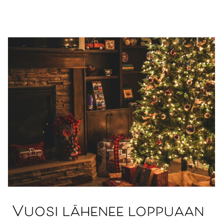
Siirry
sisältöön
Vuosi lähenee loppuaan